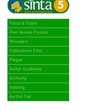
Focus & Scope
Peer Review Process
Reviewers
Publications Ethic
Plagiat
Author Guidelines
Archiving
Indexing
Aurthor Fee