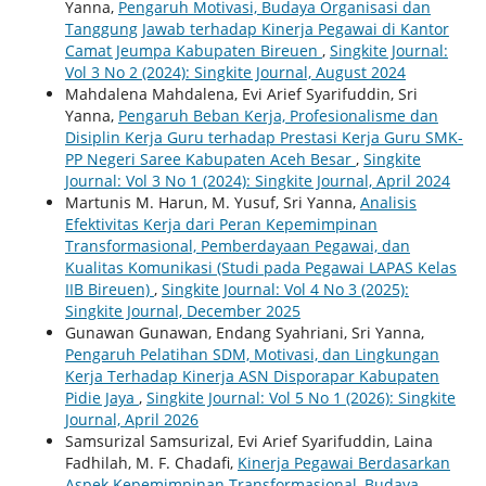
Yanna,
Pengaruh Motivasi, Budaya Organisasi dan
Tanggung Jawab terhadap Kinerja Pegawai di Kantor
Camat Jeumpa Kabupaten Bireuen
,
Singkite Journal:
Vol 3 No 2 (2024): Singkite Journal, August 2024
Mahdalena Mahdalena, Evi Arief Syarifuddin, Sri
Yanna,
Pengaruh Beban Kerja, Profesionalisme dan
Disiplin Kerja Guru terhadap Prestasi Kerja Guru SMK-
PP Negeri Saree Kabupaten Aceh Besar
,
Singkite
Journal: Vol 3 No 1 (2024): Singkite Journal, April 2024
Martunis M. Harun, M. Yusuf, Sri Yanna,
Analisis
Efektivitas Kerja dari Peran Kepemimpinan
Transformasional, Pemberdayaan Pegawai, dan
Kualitas Komunikasi (Studi pada Pegawai LAPAS Kelas
IIB Bireuen)
,
Singkite Journal: Vol 4 No 3 (2025):
Singkite Journal, December 2025
Gunawan Gunawan, Endang Syahriani, Sri Yanna,
Pengaruh Pelatihan SDM, Motivasi, dan Lingkungan
Kerja Terhadap Kinerja ASN Disporapar Kabupaten
Pidie Jaya
,
Singkite Journal: Vol 5 No 1 (2026): Singkite
Journal, April 2026
Samsurizal Samsurizal, Evi Arief Syarifuddin, Laina
Fadhilah, M. F. Chadafi,
Kinerja Pegawai Berdasarkan
Aspek Kepemimpinan Transformasional, Budaya