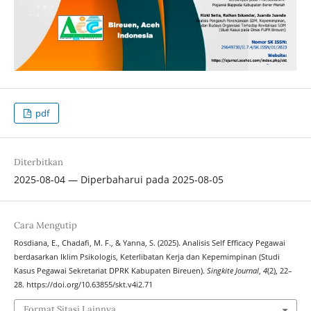
pdf
Diterbitkan
2025-08-04 — Diperbaharui pada 2025-08-05
Cara Mengutip
Rosdiana, E., Chadafi, M. F., & Yanna, S. (2025). Analisis Self Efficacy Pegawai
berdasarkan Iklim Psikologis, Keterlibatan Kerja dan Kepemimpinan (Studi
Kasus Pegawai Sekretariat DPRK Kabupaten Bireuen).
Singkite Journal
,
4
(2), 22–
28. https://doi.org/10.63855/skt.v4i2.71
Format Sitasi Lainnya