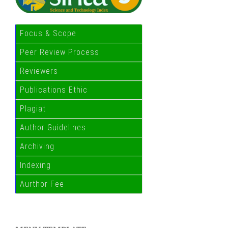
Focus & Scope
Peer Review Process
Reviewers
Publications Ethic
Plagiat
Author Guidelines
Archiving
Indexing
Aurthor Fee