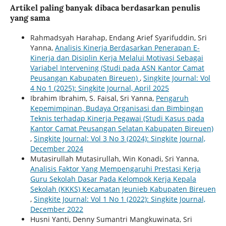
Artikel paling banyak dibaca berdasarkan penulis
yang sama
Rahmadsyah Harahap, Endang Arief Syarifuddin, Sri
Yanna,
Analisis Kinerja Berdasarkan Penerapan E-
Kinerja dan Disiplin Kerja Melalui Motivasi Sebagai
Variabel Intervening (Studi pada ASN Kantor Camat
Peusangan Kabupaten Bireuen)
,
Singkite Journal: Vol
4 No 1 (2025): Singkite Journal, April 2025
Ibrahim Ibrahim, S. Faisal, Sri Yanna,
Pengaruh
Kepemimpinan, Budaya Organisasi dan Bimbingan
Teknis terhadap Kinerja Pegawai (Studi Kasus pada
Kantor Camat Peusangan Selatan Kabupaten Bireuen)
,
Singkite Journal: Vol 3 No 3 (2024): Singkite Journal,
December 2024
Mutasirullah Mutasirullah, Win Konadi, Sri Yanna,
Analisis Faktor Yang Mempengaruhi Prestasi Kerja
Guru Sekolah Dasar Pada Kelompok Kerja Kepala
Sekolah (KKKS) Kecamatan Jeunieb Kabupaten Bireuen
,
Singkite Journal: Vol 1 No 1 (2022): Singkite Journal,
December 2022
Husni Yanti, Denny Sumantri Mangkuwinata, Sri