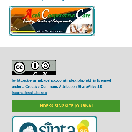
https://ejurnal.acehcc.com/index.php/skt
by
is licensed
under a
Creative Commons Attribution-ShareAlike 4.0
International License
INDEKS SINGKITE JOURNAL