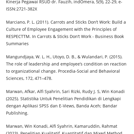
Kinerja Pegawai RSUD dr. Fauzih, indOmera, 5(9), 22-29, e-
ISSN:2721-382X
Marciano, P. L. (2011). Carrots and Sticks Don’t Work: Build a
Culture of Employee Engagement with the Principles of
RESPECTTM. In Carrots & Sticks Don’t Work - Business Book
Summaries
Mangundjaya, W. L. H., Utoyo, D. B., & Wulandari, P. (2015).
The role of leadership and employee’s condition on reaction
to organizational change. Procedia-Social and Behavioral
Sciences, 172, 471–478.
Marwan, Afkar, Alfi Syahrin, Sari Rizki, Rudy J. S, Win Konadi
(2025). Statistika Untuk Penelitian Pendidikan di Lengkapi
dengan Aplikasi SPSS dan E-Views, Banda Aceh; Bandar
Publishing.
Marwan, Win Konadi, Alfi Syahrin, Kamaruddin, Rahmat
(2023). Penelitian Kualitatif, Kuantitatif dan Mixed Method