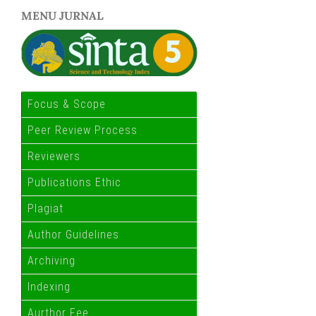
MENU JURNAL
Focus & Scope
Peer Review Process
Reviewers
Publications Ethic
Plagiat
Author Guidelines
Archiving
Indexing
Aurthor Fee