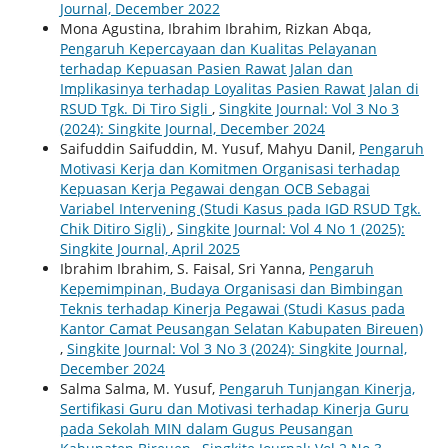
Journal, December 2022
Mona Agustina, Ibrahim Ibrahim, Rizkan Abqa,
Pengaruh Kepercayaan dan Kualitas Pelayanan
terhadap Kepuasan Pasien Rawat Jalan dan
Implikasinya terhadap Loyalitas Pasien Rawat Jalan di
RSUD Tgk. Di Tiro Sigli
,
Singkite Journal: Vol 3 No 3
(2024): Singkite Journal, December 2024
Saifuddin Saifuddin, M. Yusuf, Mahyu Danil,
Pengaruh
Motivasi Kerja dan Komitmen Organisasi terhadap
Kepuasan Kerja Pegawai dengan OCB Sebagai
Variabel Intervening (Studi Kasus pada IGD RSUD Tgk.
Chik Ditiro Sigli)
,
Singkite Journal: Vol 4 No 1 (2025):
Singkite Journal, April 2025
Ibrahim Ibrahim, S. Faisal, Sri Yanna,
Pengaruh
Kepemimpinan, Budaya Organisasi dan Bimbingan
Teknis terhadap Kinerja Pegawai (Studi Kasus pada
Kantor Camat Peusangan Selatan Kabupaten Bireuen)
,
Singkite Journal: Vol 3 No 3 (2024): Singkite Journal,
December 2024
Salma Salma, M. Yusuf,
Pengaruh Tunjangan Kinerja,
Sertifikasi Guru dan Motivasi terhadap Kinerja Guru
pada Sekolah MIN dalam Gugus Peusangan