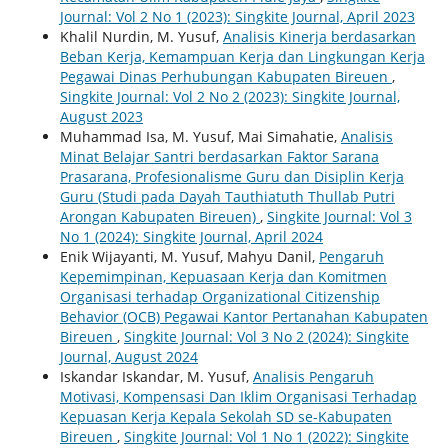
Journal: Vol 2 No 1 (2023): Singkite Journal, April 2023
Khalil Nurdin, M. Yusuf,
Analisis Kinerja berdasarkan
Beban Kerja, Kemampuan Kerja dan Lingkungan Kerja
Pegawai Dinas Perhubungan Kabupaten Bireuen
,
Singkite Journal: Vol 2 No 2 (2023): Singkite Journal,
August 2023
Muhammad Isa, M. Yusuf, Mai Simahatie,
Analisis
Minat Belajar Santri berdasarkan Faktor Sarana
Prasarana, Profesionalisme Guru dan Disiplin Kerja
Guru (Studi pada Dayah Tauthiatuth Thullab Putri
Arongan Kabupaten Bireuen)
,
Singkite Journal: Vol 3
No 1 (2024): Singkite Journal, April 2024
Enik Wijayanti, M. Yusuf, Mahyu Danil,
Pengaruh
Kepemimpinan, Kepuasaan Kerja dan Komitmen
Organisasi terhadap Organizational Citizenship
Behavior (OCB) Pegawai Kantor Pertanahan Kabupaten
Bireuen
,
Singkite Journal: Vol 3 No 2 (2024): Singkite
Journal, August 2024
Iskandar Iskandar, M. Yusuf,
Analisis Pengaruh
Motivasi, Kompensasi Dan Iklim Organisasi Terhadap
Kepuasan Kerja Kepala Sekolah SD se-Kabupaten
Bireuen
,
Singkite Journal: Vol 1 No 1 (2022): Singkite