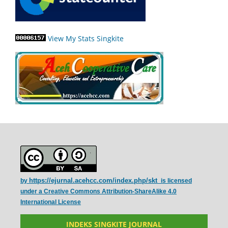
View My Stats Singkite
https://ejurnal.acehcc.com/index.php/skt
by
is licensed
under a
Creative Commons Attribution-ShareAlike 4.0
International License
INDEKS SINGKITE JOURNAL